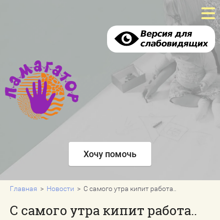
Главная
Что мы делаем
Что мы сделали
Новости
Хочу помочь
Хочу помочь
Отзывы
Контакты
Главная
  >  
Новости
  >  С самого утра кипит работа..
С самого утра кипит работа..
Регистрация