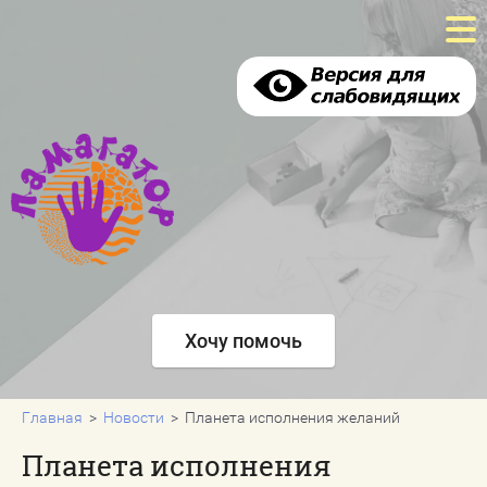
Главная
Что мы делаем
Что мы сделали
Новости
Хочу помочь
Хочу помочь
Отзывы
Контакты
Главная
  >  
Новости
  >  Планета исполнения желаний
Планета исполнения
Регистрация