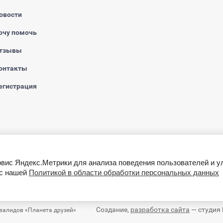
овости
очу помочь
тзывы
онтакты
егистрация
рвис Яндекс.Метрики для анализа поведения пользователей и у
 с нашей
Политикой в области обработки персональных данных
Создание,
разработка сайта
— студия 
валидов «Планета друзей»