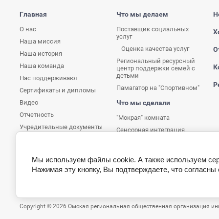
Главная
Что мы делаем
Н
О нас
Поставщик социальных
Х
услуг
Наша миссия
Оценка качества услуг
О
Наша история
Региональный ресурсный
Наша команда
К
центр поддержки семей с
детьми
Нас поддерживают
Р
Памагатор на "Спортивном"
Сертификаты и дипломы
Видео
Что мы сделали
Отчетность
"Мокрая" комната
Учредительные документы
Сенсорная интеграция
Обработка персональных
данных
Часто задаваемые вопросы
Мы используем файлы cookie. А также используем се
Нажимая эту кнопку, Вы подтверждаете, что согласны
Copyright © 2026 Омская региональная общественная организация ин