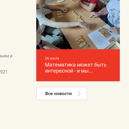
зьям и
09 июля
Математика может быть
интересной - и мы...
2021
Все новости