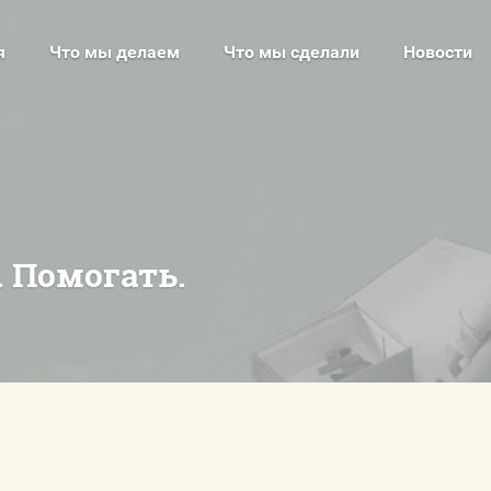
я
Что мы делаем
Что мы сделали
Новости
Что мы делаем
Новости
Поставщик социальных услуг
Хочу по
Оценка качества услуг
Региональный ресурсный центр
 Помогать.
Отзывы
поддержки семей с детьми
Памагатор на "Спортивном"
Контак
Что мы сделали
Регистр
"Мокрая" комната
ых
Сенсорная интеграция