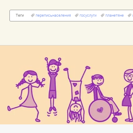
Теги
переписьнаселения
госуслуги
планетяне